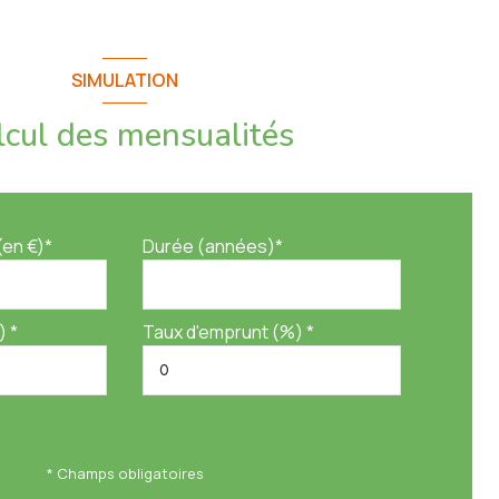
SIMULATION
lcul des mensualités
(en €)*
Durée (années)*
) *
Taux d'emprunt (%) *
* Champs obligatoires