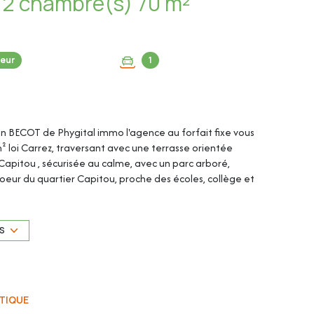
Appartement 3 pièce(s) 2 chambre(s) 70 m²
eur
1
en BECOT de Phygital immo l'agence au forfait fixe vous
 loi Carrez, traversant avec une terrasse orientée
e Capitou , sécurisée au calme, avec un parc arboré,
 coeur du quartier Capitou, proche des écoles, collège et
de l'accès A8.
a location ou a l'achat.
US
TIQUE