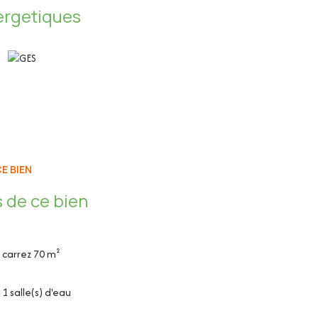
ergetiques
 possibilité d?acheter un deuxième parking
E BIEN
 de ce bien
possibilité d'acheter un deuxième parking
carrez 70 m²
e Scholtès, four Thermor, four à micro-ondes Daewoo,
1 salle(s) d'eau