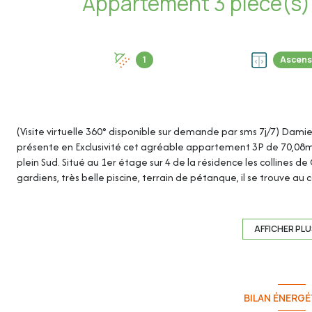
1
Ascens
(Visite virtuelle 360° disponible sur demande par sms 7j/7) Dami
présente en Exclusivité cet agréable appartement 3P de 70,08m²
plein Sud. Situé au 1er étage sur 4 de la résidence les collines d
gardiens, très belle piscine, terrain de pétanque, il se trouve au
de la zone commerciale des Tourrades et à 3 minutes en voiture 
Une cave vient compléter ce bien, parking en sous-sol possible à l
AFFICHER PL
Cet appartement de 70,08m² loi Carrez se compose de :
- Entrée/couloir : 4,55m²
BILAN ÉNERGÉ
- Dressing : 1,79m²