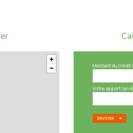
de Siagne
 les gardiens, l'entretien des parties communes, de
ier
Ca
BECOT pour organiser une visite ou une estimation de
+
ence immo au forfait fixe avec des services innovants
Montant du crédit 
−
refs délais.
sage d'habitation)
Votre apport (en €
ron
ENVOYER
dard : 710€ - 1000€ (année de référence : 2021)