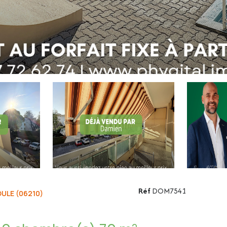
Réf
DOM7541
ULE (06210)