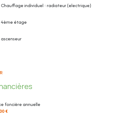
Chauffage individuel : radiateur (electrique)
4ème étage
ascenseur
R
inancières
olaires installés sur ses toits.
 projet de réaménagement urbain et paysager «Grand
e foncière annuelle
mmerces, Boulangerie, pharmacie, restaurant, marché
00 €
R4)