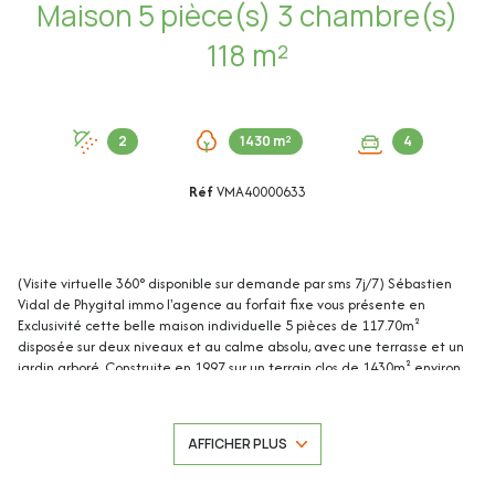
Maison 5 pièce(s) 3 chambre(s)
118 m²
2
1430 m²
4
Réf
VMA40000633
(Visite virtuelle 360° disponible sur demande par sms 7j/7) Sébastien
Vidal de Phygital immo l'agence au forfait fixe vous présente en
Exclusivité cette belle maison individuelle 5 pièces de 117.70m²
disposée sur deux niveaux et au calme absolu, avec une terrasse et un
jardin arboré. Construite en 1997 sur un terrain clos de 1430m² environ,
elle se trouve dans le quartier très recherché de Villebruc, à proximité
du village de Valbonne et des accès à Sophia Antipolis.
AFFICHER PLUS
Un grand cabanon complète ce bien. Plusieurs places de stationnement
dans la propriété.