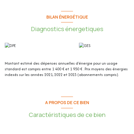
Cette maison de 117.70m² se compose de :
Au rez-de-chaussée (de 88.44m²) :
BILAN ÉNERGÉTIQUE
Diagnostics énergetiques
- Séjour / Salle à manger : 35.63m²
- Cuisine : 10.96m²
- Dégagement : 5.16m²
- Chambre 1 / bureau : 8.28m²
- Chambre 2 : 9.22m²
- Bureau : 6.11m²
- Buanderie : 7.03m²
Montant estimé des dépenses annuelles d'énergie pour un usage
- Salle d’eau : 3.83m²
standard est compris entre 1 400 € et 1 950 € . Prix moyens des énergies
- WC indépendant : 1.39m²
indexés sur les années 2021, 2022 et 2023 (abonnements compris).
- Placard sous l’escalier : 0.83m²
er
Au 1
étage (de 29.26m²) :
- Chambre 3 : 25.94m²
A PROPOS DE CE BIEN
- Salle d’eau / WC : 3.32m²
Caractéristiques de ce bien
- Cabanon
- Terrasse : environ 100m²
- Jardin