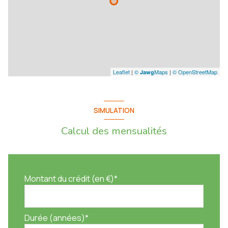
Leaflet
|
©
Maps
|
© OpenStreetMap
Jawg
SIMULATION
Calcul des mensualités
Montant du crédit (en €)*
Durée (années)*