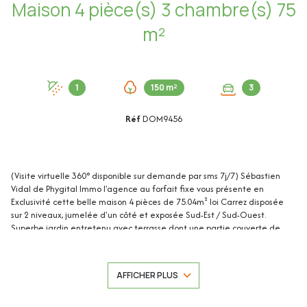
Maison 4 pièce(s) 3 chambre(s) 75
m²
1
150 m²
3
Réf
DOM9456
(Visite virtuelle 360° disponible sur demande par sms 7j/7) Sébastien
Vidal de Phygital Immo l'agence au forfait fixe vous présente en
Exclusivité cette belle maison 4 pièces de 75.04m² loi Carrez disposée
sur 2 niveaux, jumelée d'un côté et exposée Sud-Est / Sud-Ouest.
Superbe jardin entretenu avec terrasse dont une partie couverte de
25m² et une piscine. Construite dans un petit lotissement sécurisé, elle
est située dans le quartier très recherché de la Vallée Verte, à proximité
des écoles, du village de Biot et des accès à Sophia Antipolis. Faibles
AFFICHER PLUS
charges (15€ /mois environ)
Deux places de parking privatives et un cabanon de jardin complètent